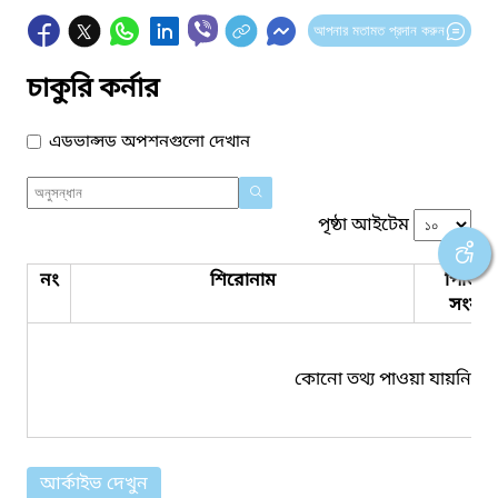
আপনার মতামত প্রদান করুন
চাকুরি কর্নার
এডভান্সড অপশনগুলো দেখান
পৃষ্ঠা আইটেম
নং
শিরোনাম
পিডিএ
সংযুক্ত
কোনো তথ্য পাওয়া যায়নি।
আর্কাইভ দেখুন