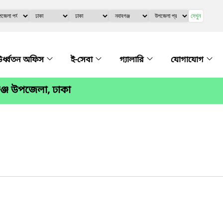
দেখুন
র্ধ্বতন অফিস
ই-সেবা
গ্যালারি
যোগাযোগ
ঞ্জ উপজেলা, ঢাকা