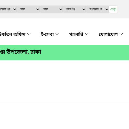
দেখুন
র্ধ্বতন অফিস
ই-সেবা
গ্যালারি
যোগাযোগ
ঞ্জ উপজেলা, ঢাকা